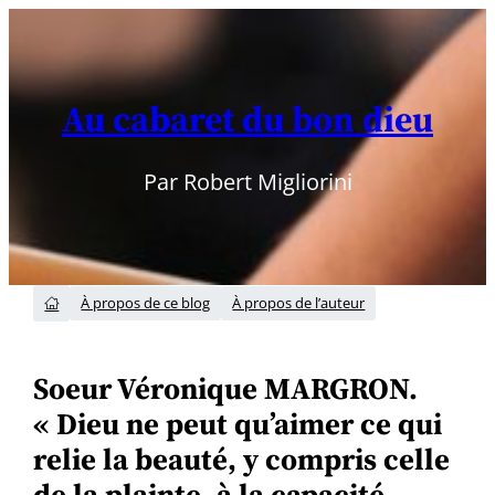
Aller
au
contenu
Au cabaret du bon dieu
Par Robert Migliorini
À propos de ce blog
À propos de l’auteur

Soeur Véronique MARGRON.
« Dieu ne peut qu’aimer ce qui
relie la beauté, y compris celle
de la plainte, à la capacité