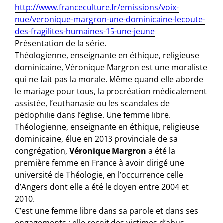
http://www.franceculture.fr/emissions/voix-
nue/veronique-margron-une-dominicaine-lecoute-
des-fragilites-humaines-15-une-jeune
​Présentation de la série.
Théologienne, enseignante en éthique, religieuse
dominicaine, Véronique Margron est une moraliste
qui ne fait pas la morale. Même quand elle aborde
le mariage pour tous, la procréation médicalement
assistée, l’euthanasie ou les scandales de
pédophilie dans l’église. Une femme libre.
Théologienne, enseignante en éthique, religieuse
dominicaine, élue en 2013 provinciale de sa
congrégation,
Véronique
Margron
a été la
première femme en France à avoir dirigé une
université de Théologie, en l’occurrence celle
d’Angers dont elle a été le doyen entre 2004 et
2010.
C’est une femme libre dans sa parole et dans ses
engagements : elle reçoit des victimes d’abus