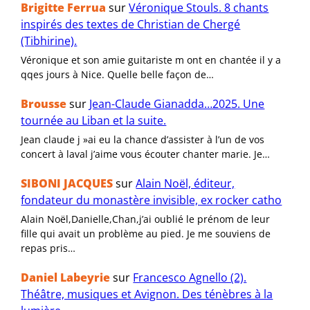
Brigitte Ferrua
sur
Véronique Stouls. 8 chants
inspirés des textes de Christian de Chergé
(Tibhirine).
Véronique et son amie guitariste m ont en chantée il y a
qqes jours à Nice. Quelle belle façon de…
Brousse
sur
Jean-Claude Gianadda…2025. Une
tournée au Liban et la suite.
Jean claude j »ai eu la chance d’assister à l’un de vos
concert à laval j’aime vous écouter chanter marie. Je…
SIBONI JACQUES
sur
Alain Noël, éditeur,
fondateur du monastère invisible, ex rocker catho
Alain Noël,Danielle,Chan,j’ai oublié le prénom de leur
fille qui avait un problème au pied. Je me souviens de
repas pris…
Daniel Labeyrie
sur
Francesco Agnello (2).
Théâtre, musiques et Avignon. Des ténèbres à la