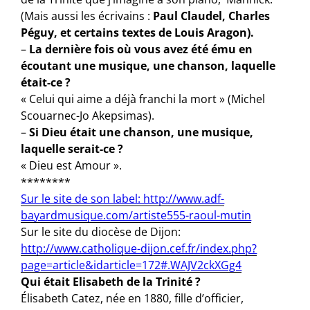
(Mais aussi les écrivains :
Paul Claudel, Charles
Péguy, et certains textes de Louis Aragon).
–
La dernière fois où vous avez été ému en
écoutant une musique, une chanson, laquelle
était-ce ?
« Celui qui aime a déjà franchi la mort » (Michel
Scouarnec-Jo Akepsimas).
–
Si Dieu était une chanson, une musique,
laquelle serait-ce ?
« Dieu est Amour ».
********
Sur le site de son label: http://www.adf-
bayardmusique.com/artiste555-raoul-mutin
Sur le site du diocèse de Dijon:
http://www.catholique-dijon.cef.fr/index.php?
page=article&idarticle=172#.WAJV2ckXGg4
Qui était Elisabeth de la Trinité ?
Élisabeth Catez, née en 1880, ﬁlle d’oﬃcier,