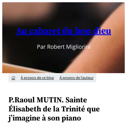
Aller
au
contenu
Au cabaret du bon dieu
Par Robert Migliorini
À propos de ce blog
À propos de l’auteur

P.Raoul MUTIN. Sainte
Élisabeth de la Trinité que
j’imagine à son piano