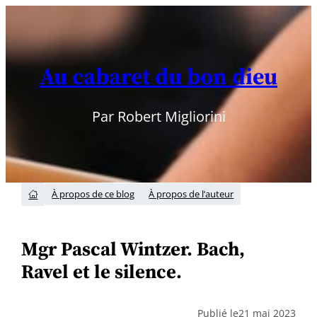
Aller
au
contenu
Au cabaret du bon dieu
Par Robert Migliorini
À propos de ce blog
À propos de l’auteur

Mgr Pascal Wintzer. Bach,
Ravel et le silence.
Publié le
21 mai 2023