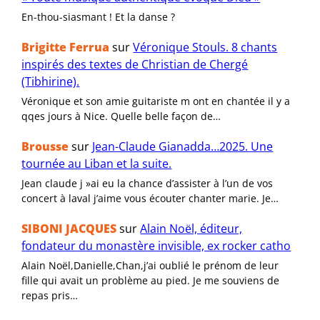
En-thou-siasmant ! Et la danse ?
Brigitte Ferrua
sur
Véronique Stouls. 8 chants
inspirés des textes de Christian de Chergé
(Tibhirine).
Véronique et son amie guitariste m ont en chantée il y a
qqes jours à Nice. Quelle belle façon de…
Brousse
sur
Jean-Claude Gianadda…2025. Une
tournée au Liban et la suite.
Jean claude j »ai eu la chance d’assister à l’un de vos
concert à laval j’aime vous écouter chanter marie. Je…
SIBONI JACQUES
sur
Alain Noël, éditeur,
fondateur du monastère invisible, ex rocker catho
Alain Noël,Danielle,Chan,j’ai oublié le prénom de leur
fille qui avait un problème au pied. Je me souviens de
repas pris…