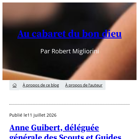
Aller
au
contenu
Au cabaret du bon dieu
Par Robert Migliorini
À propos de ce blog
À propos de l’auteur

Publié le
11 juillet 2026
Anne Guibert, déléguée
générale des Scouts et Guides