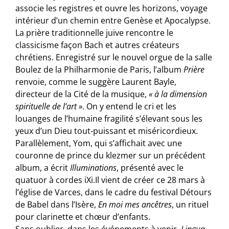
associe les registres et ouvre les horizons, voyage
intérieur d’un chemin entre Genèse et Apocalypse.
La prière traditionnelle juive rencontre le
classicisme façon Bach et autres créateurs
chrétiens. Enregistré sur le nouvel orgue de la salle
Boulez de la ­Philharmonie de Paris, l’album
Prière
renvoie, comme le suggère Laurent Bayle,
directeur de la Cité de la musique,
« à la dimension
spirituelle de l’art »
. On y entend le cri et les
louanges de l’humaine fragilité s’élevant sous les
yeux d’un Dieu tout-puissant et miséricordieux.
Parallèlement, Yom, qui s’affichait avec une
couronne de prince du klezmer sur un précédent
album, a écrit
Illuminations
, présenté avec le
quatuor à cordes iXi.Il vient de créer ce 28 mars à
l’église de Varces, dans le cadre du festival Détours
de Babel dans l’Isère,
En moi mes ancêtres
, un rituel
pour clarinette et chœur d’enfants.
Sans oublier, dans les événements à venir,
Lingua