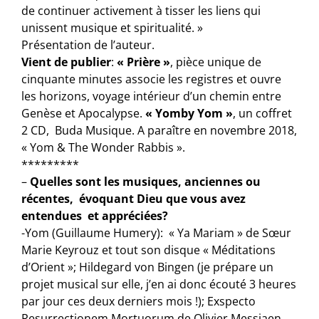
de continuer activement à tisser les liens qui
unissent musique et spiritualité. »
Présentation de l’auteur.
Vient de publier
:
« Prière »
, pièce unique de
cinquante minutes associe les registres et ouvre
les horizons, voyage intérieur d’un chemin entre
Genèse et Apocalypse.
« Yomby Yom »
, un coffret
2 CD, Buda Musique. A paraître en novembre 2018,
« Yom & The Wonder Rabbis ».
*********
–
Quelles sont les musiques, anciennes ou
récentes, évoquant Dieu que vous avez
entendues et appréciées?
-Yom (Guillaume Humery): « Ya Mariam » de Sœur
Marie Keyrouz et tout son disque « Méditations
d’Orient »; Hildegard von Bingen (je prépare un
projet musical sur elle, j’en ai donc écouté 3 heures
par jour ces deux derniers mois !); Exspecto
Resurrectionem Mortuorum de Olivier Messiaen