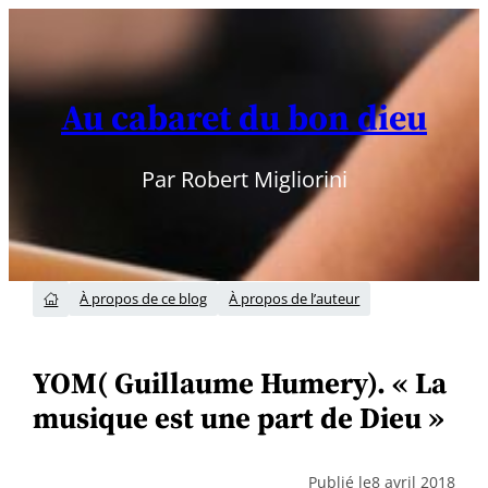
Aller
au
contenu
Au cabaret du bon dieu
Par Robert Migliorini
À propos de ce blog
À propos de l’auteur

YOM( Guillaume Humery). « La
musique est une part de Dieu »
Publié le
8 avril 2018