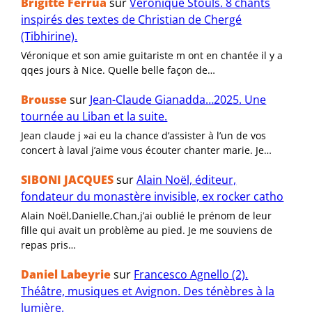
Brigitte Ferrua
sur
Véronique Stouls. 8 chants
inspirés des textes de Christian de Chergé
(Tibhirine).
Véronique et son amie guitariste m ont en chantée il y a
qqes jours à Nice. Quelle belle façon de…
Brousse
sur
Jean-Claude Gianadda…2025. Une
tournée au Liban et la suite.
Jean claude j »ai eu la chance d’assister à l’un de vos
concert à laval j’aime vous écouter chanter marie. Je…
SIBONI JACQUES
sur
Alain Noël, éditeur,
fondateur du monastère invisible, ex rocker catho
Alain Noël,Danielle,Chan,j’ai oublié le prénom de leur
fille qui avait un problème au pied. Je me souviens de
repas pris…
Daniel Labeyrie
sur
Francesco Agnello (2).
Théâtre, musiques et Avignon. Des ténèbres à la
lumière.