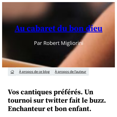
Aller
au
contenu
Au cabaret du bon dieu
Par Robert Migliorini
À propos de ce blog
À propos de l’auteur

Vos cantiques préférés. Un
tournoi sur twitter fait le buzz.
Enchanteur et bon enfant.