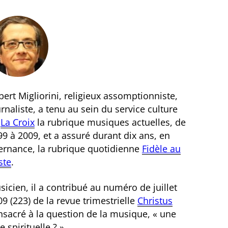
ert Migliorini, religieux assomptionniste,
rnaliste, a tenu au sein du service culture
e
La Croix
la rubrique musiques actuelles, de
9 à 2009, et a assuré durant dix ans, en
ternance, la rubrique quotidienne
Fidèle au
ste
.
icien, il a contribué au numéro de juillet
9 (223) de la revue trimestrielle
Christus
nsacré à la question de la musique, « une
e spirituelle ? ».