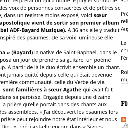
 d’interprétation qui a bluffé le jury et surtout le
 des voix de personnes consacrées et de prêtres se
Pr
, dans un registre moins exposé, voici
sœur
re
 apostolique vient de sortir son premier album
An
label ADF-Bayard Musique).
A 36 ans elle y traduit
 inspiré des psaumes. De sa voix lumineuse elle
Le
ch
a » (Bayard)
la native de Saint-Raphaël, dans le
l’
oposa un jour de prendre sa guitare, un poème
oup. A partir de là le duo écrivit ensemble un chant.
Ro
ont jamais quitté depuis celle qui était devenue
mu
remière communauté, celle du Verbe de vie.
, sont familières à sœur Agathe
qui avait fait
 dans sa paroisse. Engagée depuis une dizaine
Fl
t la prière qu’elle portait dans des chants aux
 des assemblées. « J’ai découvert les psaumes lors
rière peut rejoindre notre état intérieur et nous
A
 Dieu », précise-t-elle encore dans « Signes