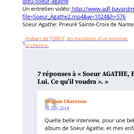
dieu-soeur-agathe
Un entretien vidéo:
http://www.adf-bayardm
file=Soeur_Agathe2.mp4&w=1024&h=576
Soeur Agathe: Prieuré Sainte-Croix de Nante
Hubert de TORCY, les musiques d’un homme-
orchestre.
7 réponses à « Soeur AGATHE, B
Lui. Ce qu’il voudra ». »
Virginie Chavenon
16 juin 2014
Quelle belle interview, pour une bel
album de Soeur Agathe, et mes enfan