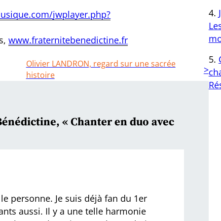
usique.com/jwplayer.php?
Le
mo
s,
www.fraternitebenedictine.fr
Olivier LANDRON, regard sur une sacrée
cha
histoire
Ré
énédictine, « Chanter en duo avec
le personne. Je suis déjà fan du 1er
ts aussi. Il y a une telle harmonie