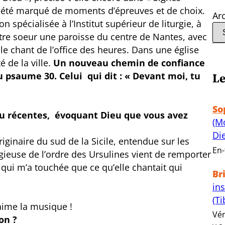
 été marqué de moments d’épreuves et de choix.
Ar
spécialisée à l’Institut supérieur de liturgie, à
autre soeur une paroisse du centre de Nantes, avec
 le chant de l’office des heures. Dans une église
 de la ville.
Un nouveau chemin de confiance
Le
du psaume 30. Celui qui dit : « Devant moi, tu
So
ou récentes, évoquant Dieu que vous avez
(M
Di
originaire du sud de la Sicile, entendue sur les
En-
ligieuse de l’ordre des Ursulines vient de remporter
 qui m’a touchée que ce qu’elle chantait qui
Br
in
(Ti
l aime la musique !
Vér
on ?