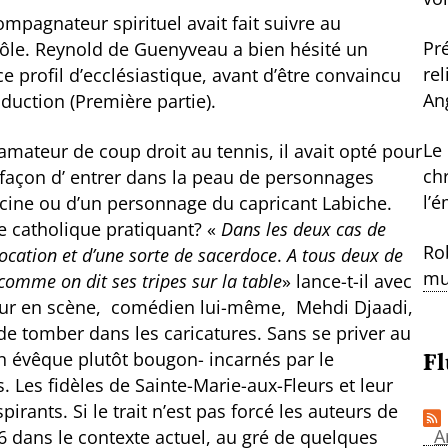
pagnateur spirituel avait fait suivre au
Pr
 rôle. Reynold de Guenyveau a bien hésité un
re
 profil d’ecclésiastique, avant d’être convaincu
An
duction (Première partie).
Le
ateur de coup droit au tennis, il avait opté pour
ch
 façon d’ entrer dans la peau de personnages
l’
acine ou d’un personnage du capricant Labiche.
e catholique pratiquant? «
Dans les deux cas de
Ro
vocation et d’une sorte de sacerdoce
.
A tous deux de
mu
comme on dit ses tripes sur la table
» lance-t-il avec
tteur en scène, comédien lui-même, Mehdi Djaadi,
r de tomber dans les caricatures. Sans se priver au
Fl
n évêque plutôt bougon- incarnés par le
. Les fidèles de Sainte-Marie-aux-Fleurs et leur
irants. Si le trait n’est pas forcé les auteurs de
A
16 dans le contexte actuel, au gré de quelques