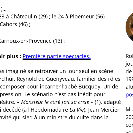
1)…
23 à Châteaulin (29) ; le 24 à Ploemeur (56).
 Cahors (46) ;
 Carnoux-en-Provence (13) ;
Rob
ir plus :
Première partie spectacles.
jou
pas imaginé se retrouver un jour seul en scène
d
rd’hui. Reynold de Guenyveau, familier des rôles
199
composer pour incarner l’abbé Bucquoy. Un de
al
ression. Le scénario n’est pas inédit pour
po
héâtre. «
Monsieur le curé fait sa crise
» (1), adapté
Mus
hui décédé (à l’Hebdomadaire
La Vie
), Jean Mercier,
200
vité qui sied à un ministre du culte dans la
co
voi