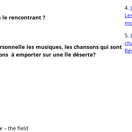
Le
 le rencontrant ?
mo
cha
rsonnelle les musiques, les chansons qui sont
Ré
sons à emporter sur une île déserte?
e
– the field