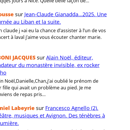
 qqes jours à Nice. Quelle belle façon de…
ousse
sur
Jean-Claude Gianadda…2025. Une
rnée au Liban et la suite.
n claude j »ai eu la chance d’assister à l’un de vos
cert à laval j’aime vous écouter chanter marie.
BONI JACQUES
sur
Alain Noël, éditeur,
ndateur du monastère invisible, ex rocker
tho
in Noël,Danielle,Chan,j’ai oublié le prénom de
r fille qui avait un problème au pied. Je me
viens de repas pris…
niel Labeyrie
sur
Francesco Agnello (2).
éâtre, musiques et Avignon. Des ténèbres à
lumière.