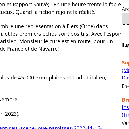
ion et Rapport Sauvé). En une heure trente la fable
Ar
ueux. Quand la fiction rejoint la réalité.
bre une représentation à Flers (Orne) dans
), et les premiers échos sont positifs. Avec l’espoir
arisien. Monsieur le curé est en route, pour un
Le
 de France et de Navarre!
So
(M
Di
 plus de 45 000 exemplaires et traduit italien,
En-
ovembre.
Br
in
in 2023).
(Ti
Vér
ant-seul-scene-joue-paroisses-2022-11-16-