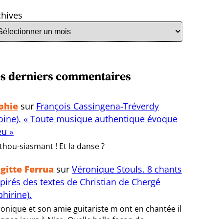
chives
s derniers commentaires
phie
sur
François Cassingena-Tréverdy
oine). « Toute musique authentique évoque
eu »
thou-siasmant ! Et la danse ?
igitte Ferrua
sur
Véronique Stouls. 8 chants
spirés des textes de Christian de Chergé
bhirine).
onique et son amie guitariste m ont en chantée il