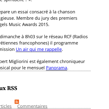
épare un essai consacré à la chanson
ligieuse. Membre du jury des premiers
gels Music Awards 2015.
 dimanche à 8h03 sur le réseau RCF (Radios
rétiennes francophones) il programme
émission
Un air qui me rappelle
.
bert Migliorini est également chroniqueur
sical pour le mensuel
Panorama
.
ux RSS
rticles
Commentaires