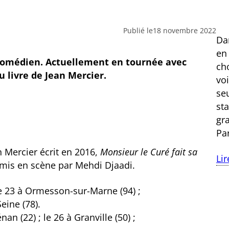
Publié le
18 novembre 2022
Dan
en
 Comédien. Actuellement en tournée avec
ch
u livre de Jean Mercier.
vo
se
st
gr
Pa
Mercier écrit en 2016,
Monsieur le Curé fait sa
Lir
 mis en scène par Mehdi Djaadi.
 le 23 à Ormesson-sur-Marne (94) ;
eine (78).
an (22) ; le 26 à Granville (50) ;