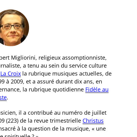
ert Migliorini, religieux assomptionniste,
rnaliste, a tenu au sein du service culture
e
La Croix
la rubrique musiques actuelles, de
9 à 2009, et a assuré durant dix ans, en
ternance, la rubrique quotidienne
Fidèle au
ste
.
icien, il a contribué au numéro de juillet
9 (223) de la revue trimestrielle
Christus
nsacré à la question de la musique, « une
e spirituelle ? ».