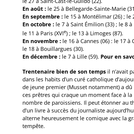
le 27 à Saint-Cast-le-Guildo (22).
En août :
le 25 à Bellegarde-Sainte-Marie (3
En septembre :
le 15 à Montélimar (26) ; le 
En octobre :
le 7 à Saint Émilion (33) ; le 8 à
e
le 11 à Paris (XVI
) ; le 13 à Limoges (87).
En novembre :
le 16 à Cannes (06) : le 17 à
le 18 à Bouillargues (30).
En décembre :
le 7 à Lille (59).
Pour en savo
Trentenaire bien de son temps
il n’avait 
dans les habits d’un curé catholique d’aujou
de jeune premier (Musset notamment) a dû 
ces prêtres qui craque un moment face à la p
nombre de paroissiens. Il peut étonner au t
d’un livre à succès du journaliste aujourd’
alterne heureusement le comique avec la gra
tempête.