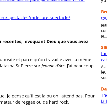
y a
Br
om/spectacles/mrlecure-spectacle/
tou
Jea
con
Je…
u récentes, évoquant Dieu que vous avez
SI
fo
riosité et parce qu’on travaille avec la même
ca
Natasha St Pierre sur
Jeanne d’Arc
. J’ai beaucoup
Ala
leu
sou
Da
Th
. Je pense qu’il est la ou on l’attend pas. Pour
la 
 amateur de reggae ou de hard rock.