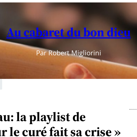
Au cabaret du bon dieu
Par Robert Migliorini
: la playlist de
 le curé fait sa crise »