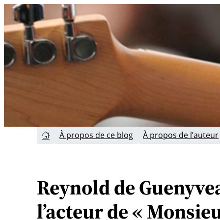
Aller
au
contenu
À propos de ce blog
À propos de l’auteur

Reynold de Guenyveau
l’acteur de « Monsieur