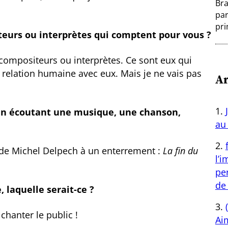
Bra
par
pri
teurs ou interprètes qui comptent pour vous ?
, compositeurs ou interprètes. Ce sont eux qui
e relation humaine avec eux. Mais je ne vais pas
Ar
 en écoutant une musique, une chanson,
au 
de Michel Delpech à un enterrement :
La fin du
l’
per
de 
 laquelle serait-ce ?
 chanter le public !
Aim