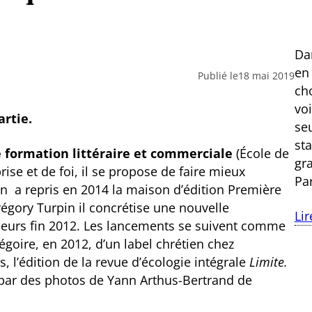
Dan
en
Publié le
18 mai 2019
ch
vo
rtie.
se
st
e formation littéraire et commerciale
(École de
gr
ise et de foi, il se propose de faire mieux
Pa
ien a repris en 2014 la maison d’édition Première
régory Turpin il concrétise une nouvelle
Lir
lleurs fin 2012. Les lancements se suivent comme
goire, en 2012, d’un label chrétien chez
s, l’édition de la revue d’écologie intégrale
Limite
.
par des photos de Yann Arthus-Bertrand de
.