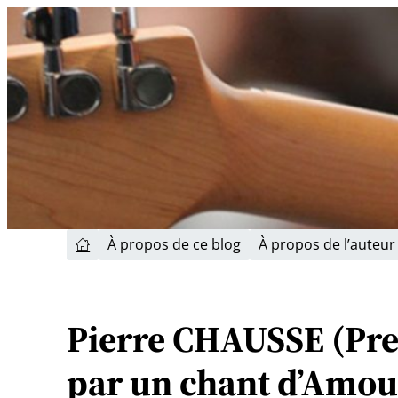
Aller
au
contenu
À propos de ce blog
À propos de l’auteur

Pierre CHAUSSE (Prem
par un chant d’Amour