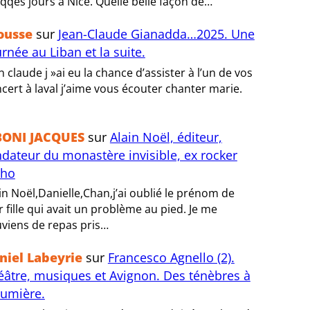
 qqes jours à Nice. Quelle belle façon de…
ousse
sur
Jean-Claude Gianadda…2025. Une
rnée au Liban et la suite.
n claude j »ai eu la chance d’assister à l’un de vos
cert à laval j’aime vous écouter chanter marie.
BONI JACQUES
sur
Alain Noël, éditeur,
ndateur du monastère invisible, ex rocker
tho
in Noël,Danielle,Chan,j’ai oublié le prénom de
r fille qui avait un problème au pied. Je me
viens de repas pris…
niel Labeyrie
sur
Francesco Agnello (2).
éâtre, musiques et Avignon. Des ténèbres à
lumière.