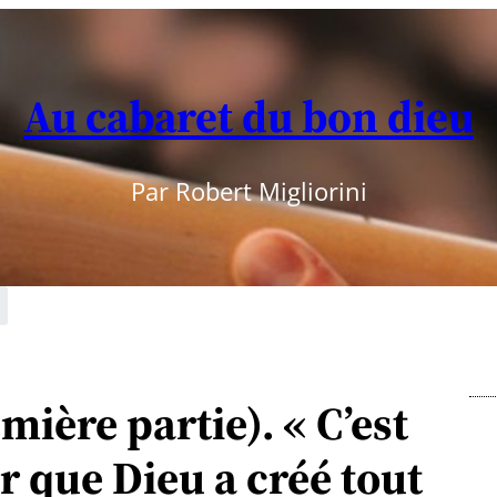
Au cabaret du bon dieu
Par Robert Migliorini
ière partie). « C’est
 que Dieu a créé tout