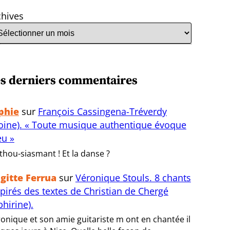
chives
s derniers commentaires
phie
sur
François Cassingena-Tréverdy
oine). « Toute musique authentique évoque
eu »
thou-siasmant ! Et la danse ?
igitte Ferrua
sur
Véronique Stouls. 8 chants
spirés des textes de Christian de Chergé
bhirine).
onique et son amie guitariste m ont en chantée il