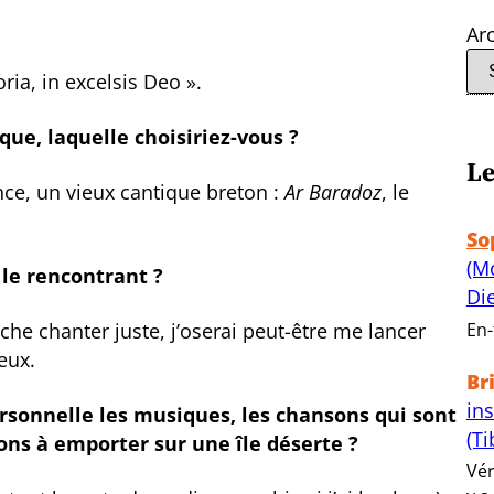
Ar
ia, in excelsis Deo ».
que, laquelle choisiriez-vous ?
Le
nce, un vieux cantique breton :
Ar Baradoz
, le
So
(M
 le rencontrant ?
Di
En-
he chanter juste, j’oserai peut-être me lancer
eux.
Br
in
rsonnelle les musiques, les chansons qui sont
(Ti
ons à emporter sur une île déserte ?
Vér