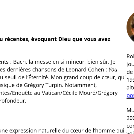
ou récentes, évoquant Dieu que vous avez
Rob
ents : Bach, la messe en si mineur, bien sûr. Je
jou
des dernières chansons de Leonard Cohen :
You
d
u seuil de l’Éternité. Mon grand coup de cœur, qui
199
 musique de Grégory Turpin. Notamment,
al
ntes/Enquête au Vatican/Cécile Mouré/Grégory
po
profondeur.
Mus
200
co
 une expression naturelle du cœur de l’homme qui
voi