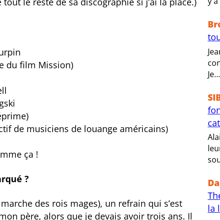
y a
 tout le reste de sa discographie si j’ai la place.)
Br
tou
Jea
urpin
con
e du film Mission)
Je…
ll
SI
gski
fo
éprime)
ca
ctif de musiciens de louange américains)
Ala
leu
comme ça !
sou
arqué ?
Da
Th
a marche des rois mages), un refrain qui s’est
la 
 père, alors que je devais avoir trois ans. Il