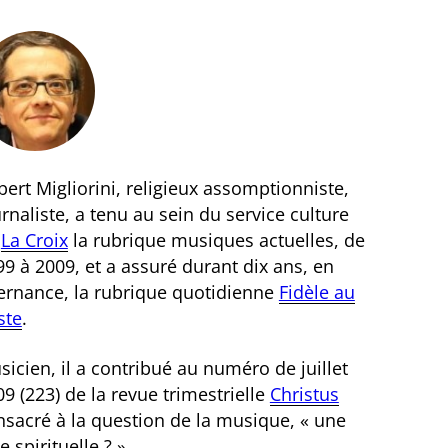
ert Migliorini, religieux assomptionniste,
rnaliste, a tenu au sein du service culture
e
La Croix
la rubrique musiques actuelles, de
9 à 2009, et a assuré durant dix ans, en
ternance, la rubrique quotidienne
Fidèle au
ste
.
icien, il a contribué au numéro de juillet
9 (223) de la revue trimestrielle
Christus
nsacré à la question de la musique, « une
e spirituelle ? ».