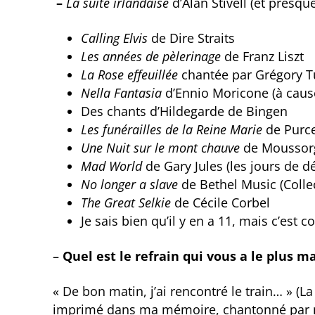
–
La suite irlandaise
d’Alan Stivell (et presque
Calling Elvis
de Dire Straits
Les années de pèlerinage
de Franz Liszt
La Rose effeuillée
chantée par Grégory T
Nella Fantasia
d’Ennio Moricone (à caus
Des chants d’Hildegarde de Bingen
Les funérailles de la Reine Marie
de Purce
Une Nuit sur le mont chauve
de Moussor
Mad World
de Gary Jules (les jours de d
No longer a slave
de Bethel Music (Colle
The Great Selkie
de Cécile Corbel
Je sais bien qu’il y en a 11, mais c’est 
–
Quel est le refrain qui vous a le plus m
« De bon matin, j’ai rencontré le train… » (L
imprimé dans ma mémoire, chantonné par mon