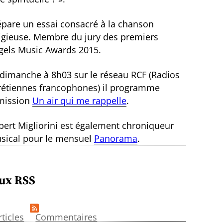
épare un essai consacré à la chanson
ligieuse. Membre du jury des premiers
gels Music Awards 2015.
 dimanche à 8h03 sur le réseau RCF (Radios
rétiennes francophones) il programme
émission
Un air qui me rappelle
.
bert Migliorini est également chroniqueur
sical pour le mensuel
Panorama
.
ux RSS
rticles
Commentaires