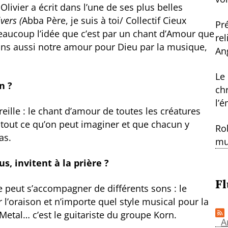
ivier a écrit dans l’une de ses plus belles
vers (
Abba Père, je suis à toi/ Collectif Cieux
Pr
beaucoup l’idée que c’est par un chant d’Amour que
re
ons aussi notre amour pour Dieu par la musique,
An
Le
n ?
ch
l’
ille : le chant d’amour de toutes les créatures
 tout ce qu’on peut imaginer et que chacun y
Ro
as.
mu
s, invitent à la prière ?
Fl
ne peut s’accompagner de différents sons : le
 l’oraison et n’importe quel style musical pour la
Metal… c’est le guitariste du groupe Korn.
A