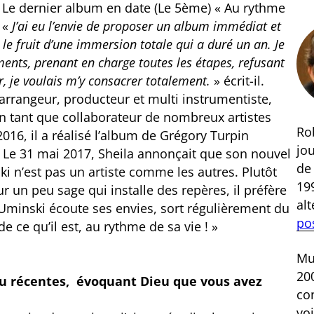
Le dernier album en date (Le 5ème) « Au rythme
. «
J’ai eu l’envie de proposer un album immédiat et
le fruit d’une immersion totale qui a duré un an. Je
uments, prenant en charge toutes les étapes, refusant
r, je voulais m’y consacrer totalement.
» écrit-il.
arrangeur, producteur et multi instrumentiste,
n tant que collaborateur de nombreux artistes
Rob
2016, il a réalisé l’album de Grégory Turpin
jou
 Le 31 mai 2017, Sheila annonçait que son nouvel
d
ki n’est pas un artiste comme les autres. Plutôt
199
r un peu sage qui installe des repères, il préfère
al
 Uminski écoute ses envies, sort régulièrement du
po
e ce qu’il est, au rythme de sa vie ! »
Mus
200
ou récentes, évoquant Dieu que vous avez
co
voi