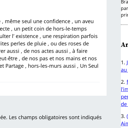
Bra
par
pri
ge , même seul une confidence , un aveu
ecte , un petit coin de hors-le-temps
ulter l’ existence , une respiration parfois
Ar
tes perles de pluie , ou des roses de
er aussi , de nos actes aussi , à faire
eut-être , de nos pas et nos mains et nos
 et Partage , hors-les-murs aussi , Un Seul
au 
l’
per
de 
iée.
Les champs obligatoires sont indiqués
Aim