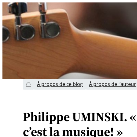
Aller
au
contenu
À propos de ce blog
À propos de l’auteur

Philippe UMINSKI. « 
c’est la musique! »