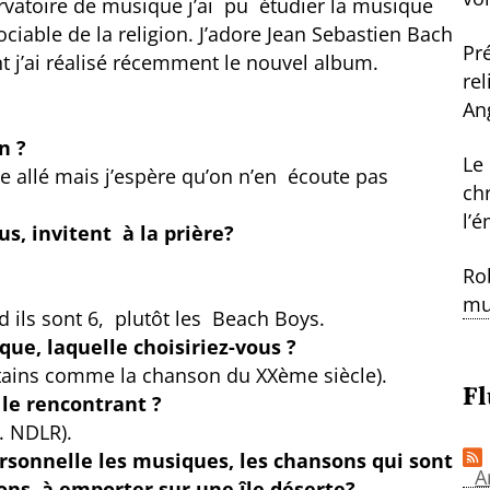
ervatoire de musique j’ai pu étudier la musique
iable de la religion. J’adore Jean Sebastien Bach
Pr
t j’ai réalisé récemment le nouvel album.
re
An
n ?
Le
re allé mais j’espère qu’on n’en écoute pas
ch
l’
s, invitent à la prière?
Ro
mu
 ils sont 6, plutôt les Beach Boys.
que, laquelle choisiriez-vous ?
tains comme la chanson du XXème siècle).
Fl
 le rencontrant ?
t. NDLR).
rsonnelle les musiques, les chansons qui sont
A
ons à emporter sur une île déserte?