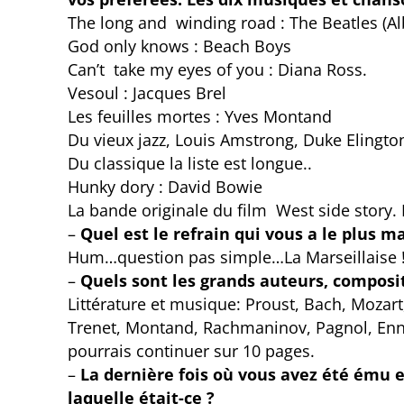
The long and winding road : The Beatles (Alb
God only knows : Beach Boys
Can’t take my eyes of you : Diana Ross.
Vesoul : Jacques Brel
Les feuilles mortes : Yves Montand
Du vieux jazz, Louis Amstrong, Duke Elingto
Du classique la liste est longue..
Hunky dory : David Bowie
La bande originale du film West side story. 
–
Quel est le refrain qui vous a le plus m
Hum…question pas simple…La Marseillaise 
–
Quels sont les grands auteurs, composi
Littérature et musique: Proust, Bach, Mozart
Trenet, Montand, Rachmaninov, Pagnol, Enni
pourrais continuer sur 10 pages.
–
La dernière fois où vous avez été ému
laquelle était-ce ?