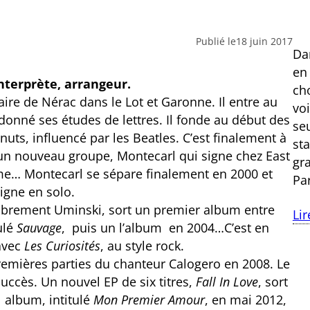
Publié le
18 juin 2017
Dan
en
nterprète, arrangeur.
ch
ire de Nérac dans le Lot et Garonne. Il entre au
vo
onné ses études de lettres. Il fonde au début des
se
ts, influencé par les Beatles. C’est finalement à
st
 un nouveau groupe, Montecarl qui signe chez East
gr
me… Montecarl se sépare finalement en 2000 et
Pa
igne en solo.
sobrement Uminski, sort un premier album entre
Lir
tulé
Sauvage
, puis un l’album en 2004…C’est en
avec
Les Curiosités
, au style rock.
remières parties du chanteur Calogero en 2008. Le
succès. Un nouvel EP de six titres,
Fall In Love
, sort
 album, intitulé
Mon Premier Amour
, en mai 2012,