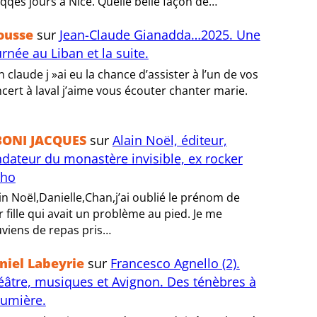
 qqes jours à Nice. Quelle belle façon de…
ousse
sur
Jean-Claude Gianadda…2025. Une
rnée au Liban et la suite.
n claude j »ai eu la chance d’assister à l’un de vos
cert à laval j’aime vous écouter chanter marie.
BONI JACQUES
sur
Alain Noël, éditeur,
ndateur du monastère invisible, ex rocker
tho
in Noël,Danielle,Chan,j’ai oublié le prénom de
r fille qui avait un problème au pied. Je me
viens de repas pris…
niel Labeyrie
sur
Francesco Agnello (2).
éâtre, musiques et Avignon. Des ténèbres à
lumière.