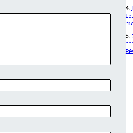
Le
mo
cha
Ré