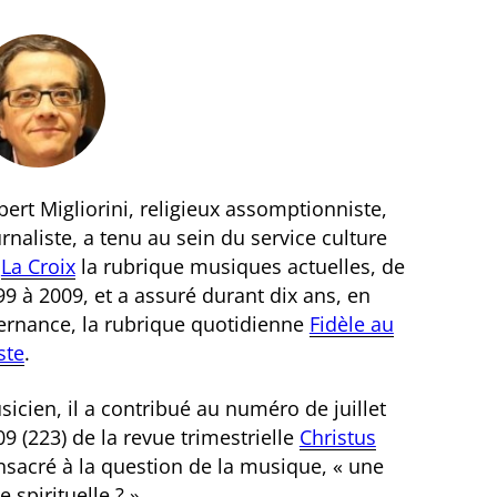
ert Migliorini, religieux assomptionniste,
rnaliste, a tenu au sein du service culture
e
La Croix
la rubrique musiques actuelles, de
9 à 2009, et a assuré durant dix ans, en
ternance, la rubrique quotidienne
Fidèle au
ste
.
icien, il a contribué au numéro de juillet
9 (223) de la revue trimestrielle
Christus
nsacré à la question de la musique, « une
e spirituelle ? ».