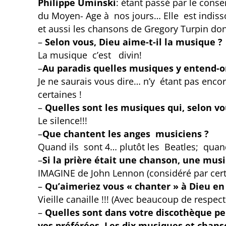
Philippe Uminski
: étant passé par le cons
du Moyen- Age à nos jours… Elle est indissoc
et aussi les chansons de Gregory Turpin don
–
Selon vous, Dieu aime-t-il la musique ?
La musique c’est divin!
–
Au paradis quelles musiques y entend-o
Je ne saurais vous dire… n’y étant pas enco
certaines !
–
Quelles sont les musiques qui, selon vou
Le silence!!!
–
Que chantent les anges musiciens ?
Quand ils sont 4… plutôt les Beatles; quand
–
Si la prière était une chanson, une musi
IMAGINE de John Lennon (considéré par cer
–
Qu’aimeriez vous « chanter » à Dieu en
Vieille canaille !!! (Avec beaucoup de respec
–
Quelles sont dans votre discothèque pe
vos préférées. Les dix musiques et chans