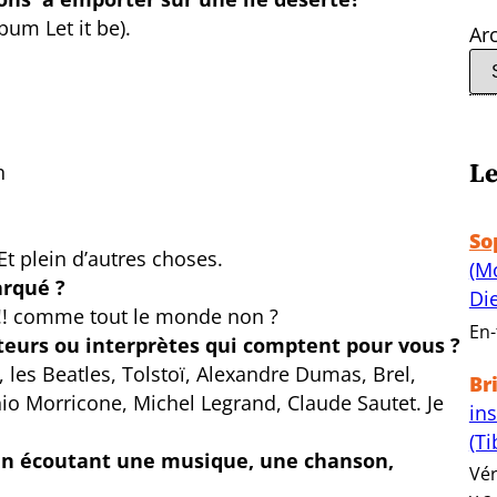
um Let it be).
Ar
Le
n
So
Et plein d’autres choses.
(M
arqué ?
Di
!! comme tout le monde non ?
En-
teurs ou interprètes qui comptent pour vous ?
, les Beatles, Tolstoï, Alexandre Dumas, Brel,
Br
o Morricone, Michel Legrand, Claude Sautet. Je
in
(Ti
 en écoutant une musique, une chanson,
Vér