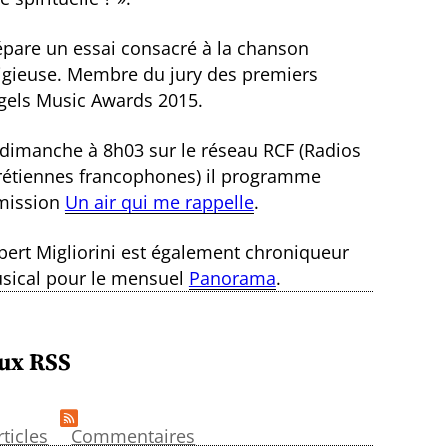
épare un essai consacré à la chanson
ligieuse. Membre du jury des premiers
gels Music Awards 2015.
 dimanche à 8h03 sur le réseau RCF (Radios
rétiennes francophones) il programme
émission
Un air qui me rappelle
.
bert Migliorini est également chroniqueur
sical pour le mensuel
Panorama
.
ux RSS
rticles
Commentaires