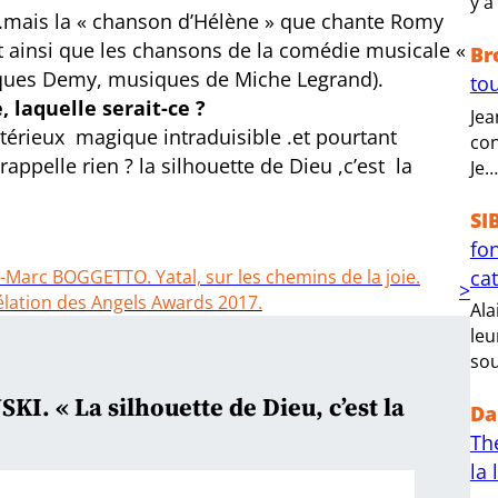
y a
nt.mais la « chanson d’Hélène » que chante Romy
 ainsi que les chansons de la comédie musicale «
Br
cques Demy, musiques de Miche Legrand).
tou
 laquelle serait-ce ?
Jea
stérieux magique intraduisible .et pourtant
con
ppelle rien ? la silhouette de Dieu ,c’est la
Je…
SI
fo
ca
-Marc BOGGETTO. Yatal, sur les chemins de la joie.
lation des Angels Awards 2017.
Ala
leu
sou
I. « La silhouette de Dieu, c’est la
Da
Th
la 