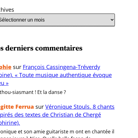
chives
s derniers commentaires
phie
sur
François Cassingena-Tréverdy
oine). « Toute musique authentique évoque
eu »
thou-siasmant ! Et la danse ?
igitte Ferrua
sur
Véronique Stouls. 8 chants
spirés des textes de Christian de Chergé
bhirine).
onique et son amie guitariste m ont en chantée il