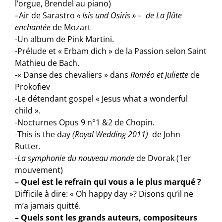
l’orgue, Brendel au piano)
–
Air de Sarastro
« Isis und Osiris » – de La flûte
enchantée
de Mozart
-Un album de Pink Martini.
-Prélude et « Erbam dich » de la Passion selon Saint
Mathieu de Bach.
-« Danse des chevaliers » dans
Roméo et Juliette
de
Prokofiev
-Le détendant gospel « Jesus what a wonderful
child ».
-Nocturnes Opus 9 n°1 &2 de Chopin.
-This is the day
(Royal Wedding 2011)
de John
Rutter.
-La symphonie du nouveau monde
de Dvorak (1er
mouvement)
– Quel est le refrain qui vous a le plus marqué ?
Difficile à dire: « Oh happy day »? Disons qu’il ne
m’a jamais quitté.
– Quels sont les grands auteurs, compositeurs