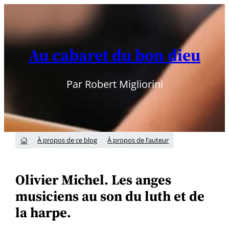
Aller
au
contenu
Au cabaret du bon dieu
Par Robert Migliorini
À propos de ce blog
À propos de l’auteur

Olivier Michel. Les anges
musiciens au son du luth et de
la harpe.