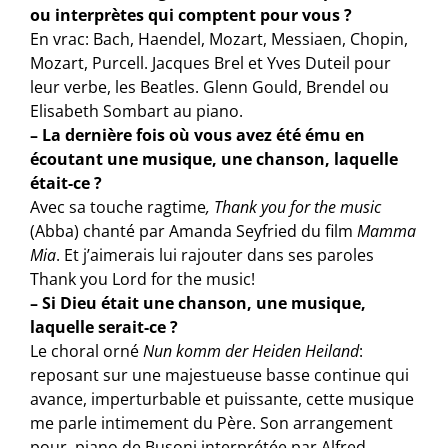
ou interprètes qui comptent pour vous ?
En vrac: Bach, Haendel, Mozart, Messiaen, Chopin,
Mozart, Purcell. Jacques Brel et Yves Duteil pour
leur verbe, les Beatles. Glenn Gould, Brendel ou
Elisabeth Sombart au piano.
– La dernière fois où vous avez été ému en
écoutant une musique, une chanson, laquelle
était-ce ?
Avec sa touche ragtime
, Thank you for the music
(Abba) chanté par Amanda Seyfried du film
Mamma
Mia
. Et j’aimerais lui rajouter dans ses paroles
Thank you Lord for the music!
– Si Dieu était une chanson, une musique,
laquelle serait-ce ?
Le choral orné
Nun komm der Heiden Heiland
:
reposant sur une majestueuse basse continue qui
avance, imperturbable et puissante, cette musique
me parle intimement du Père. Son arrangement
pour piano de Busoni interprétée par Alfred