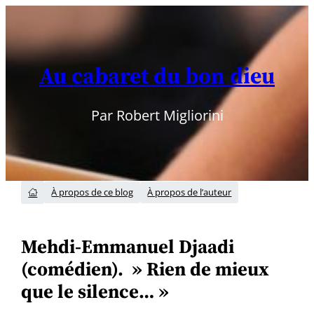
Aller
au
contenu
Au cabaret du bon dieu
Par Robert Migliorini
À propos de ce blog
À propos de l’auteur

Mehdi-Emmanuel Djaadi
(comédien). » Rien de mieux
que le silence… »