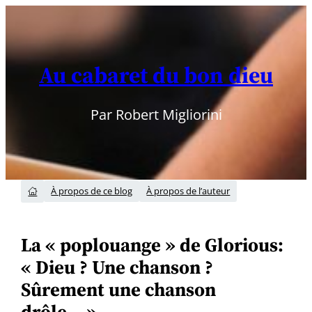
Aller
au
contenu
Au cabaret du bon dieu
Par Robert Migliorini
À propos de ce blog
À propos de l’auteur

La « poplouange » de Glorious:
« Dieu ? Une chanson ?
Sûrement une chanson
drôle… »