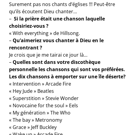
Surement pas nos chants d’églises !!! Peut-être
qu’ils écoutent Dieu chanter…
–
Si la prière était une chanson laquelle
choisiriez-vous ?
« With everything » de Hillsong.
–
Qu’aimeriez vous chanter à Dieu en le
rencontrant ?
Je crois que je me tairai ce jour là…
–
Quelles sont dans votre discothèque
personnelle les chansons qui sont vos préférées.
Les dix chansons à emporter sur une île déserte?
« Intervention » Arcade Fire
« Hey Jude » Beatles
« Superstition » Stevie Wonder
« Novocaine for the soul » Eels
« My génération » The Who
« The bay » Metronomy
« Grace » Jeff Buckley
« Wake up » Arcade Fire