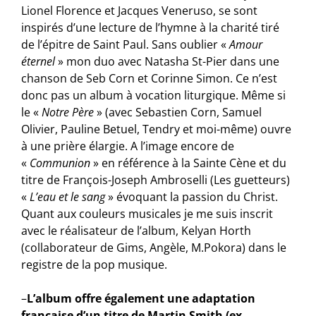
Lionel Florence et Jacques Veneruso, se sont
inspirés d’une lecture de l’hymne à la charité tiré
de l’épitre de Saint Paul. Sans oublier «
Amour
éternel
» mon duo avec Natasha St-Pier dans une
chanson de Seb Corn et Corinne Simon. Ce n’est
donc pas un album à vocation liturgique. Même si
le «
Notre Père
» (avec Sebastien Corn, Samuel
Olivier, Pauline Betuel, Tendry et moi-même) ouvre
à une prière élargie. A l’image encore de
«
Communion
» en référence à la Sainte Cène et du
titre de François-Joseph Ambroselli (Les guetteurs)
«
L’eau et le sang
» évoquant la passion du Christ.
Quant aux couleurs musicales je me suis inscrit
avec le réalisateur de l’album, Kelyan Horth
(collaborateur de Gims, Angèle, M.Pokora) dans le
registre de la pop musique.
–
L’album offre également une adaptation
française d’un titre de Martin Smith (ex-