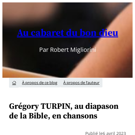
Aller
au
contenu
Au cabaret du bon dieu
Par Robert Migliorini
À propos de ce blog
À propos de l’auteur

Grégory TURPIN, au diapason
de la Bible, en chansons
Publié le
6 avril 2023