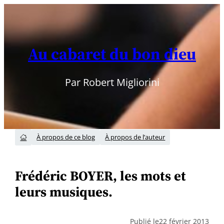
Aller
au
contenu
Au cabaret du bon dieu
Par Robert Migliorini
À propos de ce blog
À propos de l’auteur

Frédéric BOYER, les mots et
leurs musiques.
Publié le
22 février 2013