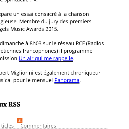
épare un essai consacré à la chanson
ligieuse. Membre du jury des premiers
gels Music Awards 2015.
 dimanche à 8h03 sur le réseau RCF (Radios
rétiennes francophones) il programme
émission
Un air qui me rappelle
.
bert Migliorini est également chroniqueur
sical pour le mensuel
Panorama
.
ux RSS
rticles
Commentaires