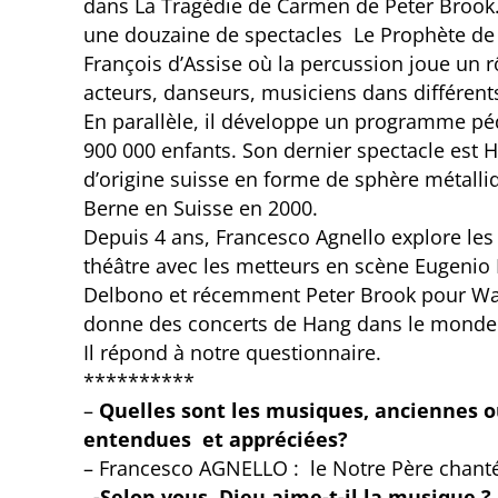
dans La Tragédie de Carmen de Peter Brook. D
une douzaine de spectacles Le Prophète de K
François d’Assise où la percussion joue un rô
acteurs, danseurs, musiciens dans différen
En parallèle, il développe un programme péd
900 000 enfants. Son dernier spectacle est 
d’origine suisse en forme de sphère métalli
Berne en Suisse en 2000.
Depuis 4 ans, Francesco Agnello explore les p
théâtre avec les metteurs en scène Eugenio
Delbono et récemment Peter Brook pour War
donne des concerts de Hang dans le monde en
Il répond à notre questionnaire.
**********
–
Quelles sont les musiques, anciennes 
entendues et appréciées?
– Francesco AGNELLO : le Notre Père chanté
–
-Selon vous, Dieu aime-t-il la musique ?