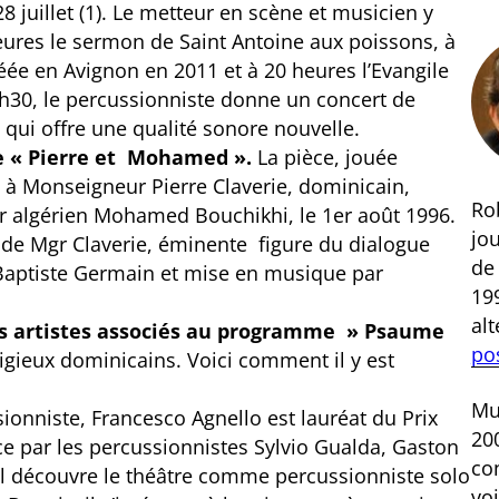
8 juillet (1). Le metteur en scène et musicien y
heures le sermon de Saint Antoine aux poissons, à
éée en Avignon en 2011 et à 20 heures l’Evangile
22h30, le percussionniste donne un concert de
 qui offre une qualité sonore nouvelle.
 de « Pierre et Mohamed ».
La pièce, jouée
à Monseigneur Pierre Claverie, dominicain,
Rob
r algérien Mohamed Bouchikhi, le 1er août 1996.
jou
es de Mgr Claverie, éminente figure du dialogue
d
an-Baptiste Germain et mise en musique par
199
al
des artistes associés au programme » Psaume
po
gieux dominicains. Voici comment il y est
Mus
onniste, Francesco Agnello est lauréat du Prix
200
nce par les percussionnistes Sylvio Gualda, Gaston
co
 Il découvre le théâtre comme percussionniste solo
voi