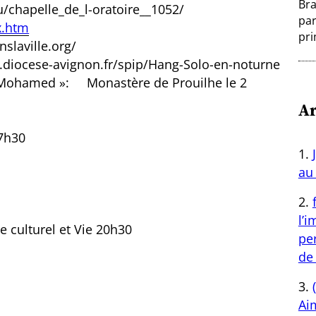
Bra
/chapelle_de_l-oratoire__1052/
par
x.htm
pri
slaville.org/
w.diocese-avignon.fr/spip/Hang-Solo-en-noturne
 et Mohamed »: Monastère de Prouilhe le 2
Ar
17h30
au 
l’
e culturel et Vie 20h30
per
de 
Aim