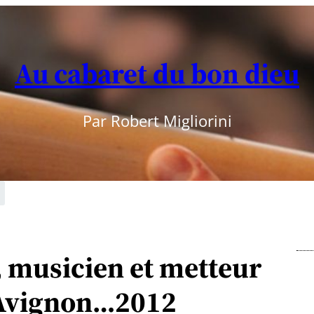
Au cabaret du bon dieu
Par Robert Migliorini
 musicien et metteur
 Avignon…2012