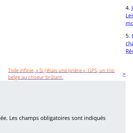
Le
mo
cha
Ré
Toile infinie, « Si j’étais une prière ». GPS, un trio
belge au choeur brûlant.
iée.
Les champs obligatoires sont indiqués