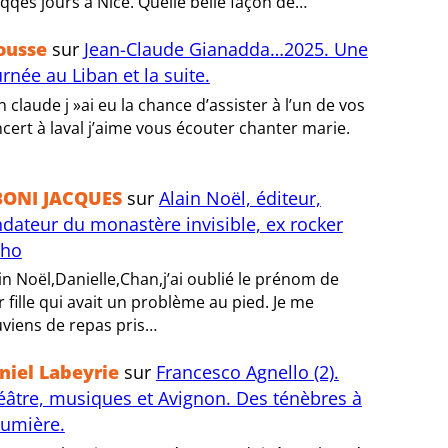
 qqes jours à Nice. Quelle belle façon de…
ousse
sur
Jean-Claude Gianadda…2025. Une
rnée au Liban et la suite.
n claude j »ai eu la chance d’assister à l’un de vos
cert à laval j’aime vous écouter chanter marie.
BONI JACQUES
sur
Alain Noël, éditeur,
ndateur du monastère invisible, ex rocker
tho
in Noël,Danielle,Chan,j’ai oublié le prénom de
r fille qui avait un problème au pied. Je me
viens de repas pris…
niel Labeyrie
sur
Francesco Agnello (2).
éâtre, musiques et Avignon. Des ténèbres à
lumière.