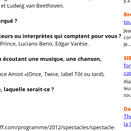
y a
 et Ludwig van Beethoven.
Br
arqué ?
tou
Jea
teurs ou interprètes qui comptent pour vous ?
con
 Prince, Luciano Berio, Edgar Varèse.
Je…
SI
en écoutant une musique, une chanson,
fo
ca
nce Amiot «(Once, Twice, label Tôt ou tard).
Ala
leu
 laquelle serait-ce ?
sou
Da
Th
la 
eoff.com/programme/2012/spectacles/spectacle-