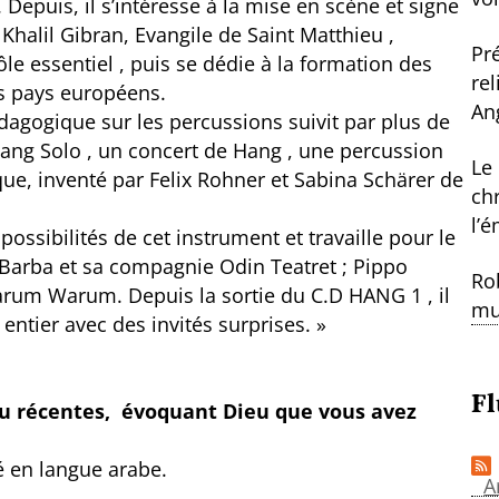
epuis, il s’intéresse à la mise en scène et signe
halil Gibran, Evangile de Saint Matthieu ,
Pr
le essentiel , puis se dédie à la formation des
re
ts pays européens.
An
agogique sur les percussions suivit par plus de
Hang Solo , un concert de Hang , une percussion
Le
que, inventé par Felix Rohner et Sabina Schärer de
ch
l’
ossibilités de cet instrument et travaille pour le
 Barba et sa compagnie Odin Teatret ; Pippo
Ro
um Warum. Depuis la sortie du C.D HANG 1 , il
mu
tier avec des invités surprises. »
Fl
ou récentes, évoquant Dieu que vous avez
 en langue arabe.
A