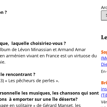
Ar
on ?
Le
que, laquelle choisiriez-vous ?
l’album de Lévon Minassian et Armand Amar
So
ien arménien vivant en France est un virtuose du
(M
ie.
Di
En-
 le rencontrant ?
3) « Les pêcheurs de perles ».
Br
in
rsonnelle les musiques, les chansons qui sont
(Ti
ons à emporter sur une île déserte?
Vér
age en solitaire » de Gérard Manset, les