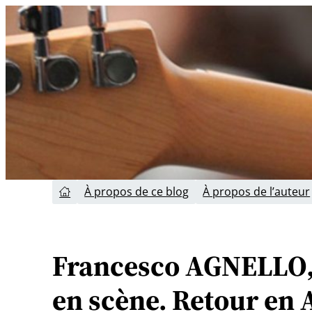
Aller
au
contenu
À propos de ce blog
À propos de l’auteur

Francesco AGNELLO,
en scène. Retour en