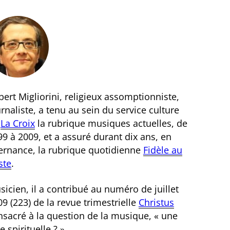
ert Migliorini, religieux assomptionniste,
rnaliste, a tenu au sein du service culture
e
La Croix
la rubrique musiques actuelles, de
9 à 2009, et a assuré durant dix ans, en
ternance, la rubrique quotidienne
Fidèle au
ste
.
icien, il a contribué au numéro de juillet
9 (223) de la revue trimestrielle
Christus
nsacré à la question de la musique, « une
e spirituelle ? ».