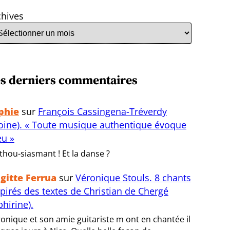
chives
s derniers commentaires
phie
sur
François Cassingena-Tréverdy
oine). « Toute musique authentique évoque
eu »
thou-siasmant ! Et la danse ?
igitte Ferrua
sur
Véronique Stouls. 8 chants
spirés des textes de Christian de Chergé
bhirine).
onique et son amie guitariste m ont en chantée il