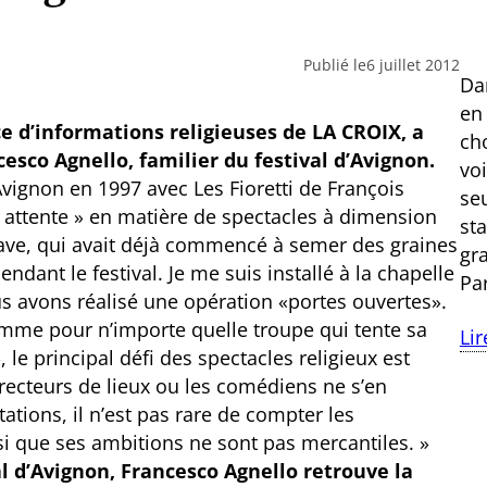
Publié le
6 juillet 2012
Dan
en
e d’informations religieuses de LA CROIX, a
ch
cesco Agnello, familier du festival d’Avignon.
vo
Avignon en 1997 avec Les Fioretti de François
se
« attente » en matière de spectacles à dimension
st
 Chave, qui avait déjà commencé à semer des graines
gr
ndant le festival. Je me suis installé à la chapelle
Pa
us avons réalisé une opération «portes ouvertes».
Comme pour n’importe quelle troupe qui tente sa
Lir
 le principal défi des spectacles religieux est
irecteurs de lieux ou les comédiens ne s’en
ations, il n’est pas rare de compter les
i que ses ambitions ne sont pas mercantiles. »
al d’Avignon, Francesco Agnello retrouve la