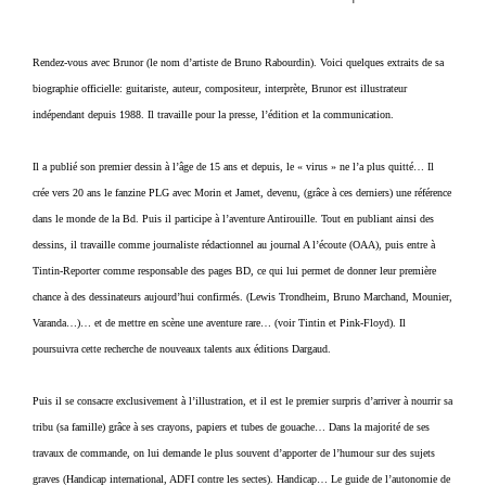
Rendez-vous avec Brunor (le nom d’artiste de Bruno Rabourdin). Voici quelques extraits de sa
biographie officielle: guitariste, auteur, compositeur, interprète, Brunor est illustrateur
indépendant depuis 1988. Il travaille pour la presse, l’édition et la communication.
Il a publié son premier dessin à l’âge de 15 ans et depuis, le « virus » ne l’a plus quitté… Il
crée vers 20 ans le fanzine PLG avec Morin et Jamet, devenu, (grâce à ces derniers) une référence
dans le monde de la Bd. Puis il participe à l’aventure Antirouille. Tout en publiant ainsi des
dessins, il travaille comme journaliste rédactionnel au journal A l’écoute (OAA), puis entre à
Tintin-Reporter comme responsable des pages BD, ce qui lui permet de donner leur première
chance à des dessinateurs aujourd’hui confirmés. (Lewis Trondheim, Bruno Marchand, Mounier,
Varanda…)… et de mettre en scène une aventure rare… (voir Tintin et Pink-Floyd). Il
poursuivra cette recherche de nouveaux talents aux éditions Dargaud.
Puis il se consacre exclusivement à l’illustration, et il est le premier surpris d’arriver à nourrir sa
tribu (sa famille) grâce à ses crayons, papiers et tubes de gouache… Dans la majorité de ses
travaux de commande, on lui demande le plus souvent d’apporter de l’humour sur des sujets
graves (Handicap international, ADFI contre les sectes). Handicap… Le guide de l’autonomie de