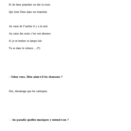
Et de deux planches on fait la croix
Qui tient Dieu dans ses branches
Au cœur de l’ombre il y a la nuit
Au cœur des nuits c’est ton absence
Si je m’endors ta lampe luit
Tu es dans le silence….(*)
–
Selon vous, Dieu aime-t-il les chansons ?
Oui, davantage que les cantiques.
–
Au paradis quelles musiques y entend-t-on ?