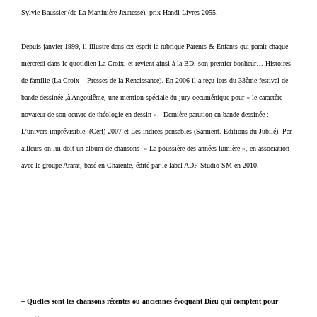
Sylvie Baussier (de La Martinière Jeunesse), prix Handi-Livres 2055.
Depuis janvier 1999, il illustre dans cet esprit la rubrique Parents & Enfants qui parait chaque
mercredi dans le quotidien La Croix, et revient ainsi à la BD, son premier bonheur… Histoires
de famille (La Croix – Presses de la Renaissance). En 2006 il a reçu lors du 33ème festival de
bande dessinée ,à Angoulême, une mention spéciale du jury oecuménique pour « le caractère
novateur de son oeuvre de théologie en dessin ». Dernière parution en bande dessinée :
L’univers imprévisible. (Cerf) 2007 et Les indices pensables (Sarment. Editions du Jubilé). Par
ailleurs on lui doit un album de chansons « La poussière des années lumière », en association
avec le groupe Ararat, basé en Charente, édité par le label ADF-Studio SM en 2010.
–
Quelles sont les chansons récentes ou anciennes évoquant Dieu qui comptent pour