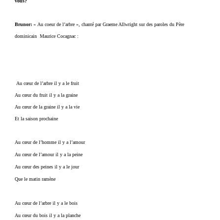
vous?
Brunor:
« Au coeur de l’arbre »,
chanté par Graeme Allwright sur des paroles du Père
dominicain Maurice Cocagnac :
Au cœur de l’arbre il y a le fruit
Au cœur du fruit il y a la graine
Au cœur de la graine il y a la vie
Et la saison prochaine
Au cœur de l’homme il y a l’amour
Au cœur de l’amour il y a la peine
Au cœur des peines il y a le jour
Que le matin ramène
Au cœur de l’arbre il y a le bois
Au cœur du bois il y a la planche