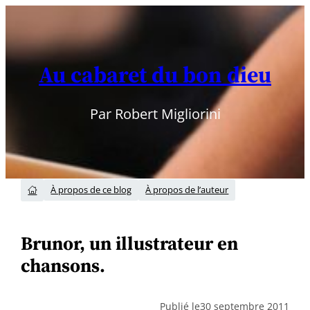
Aller
au
contenu
Au cabaret du bon dieu
Par Robert Migliorini
À propos de ce blog
À propos de l’auteur

Brunor, un illustrateur en
chansons.
Publié le
30 septembre 2011