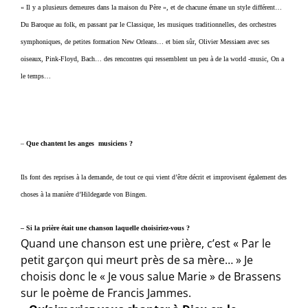
« Il y a plusieurs demeures dans la maison du Père », et de chacune émane un style différent…
Du Baroque au folk, en passant par le Classique, les musiques traditionnelles, des orchestres
symphoniques, de petites formation New Orleans… et bien sûr, Olivier Messiaen avec ses
oiseaux, Pink-Floyd, Bach… des rencontres qui ressemblent un peu à de la world -music, On a
le temps…
–
Que chantent les anges musiciens ?
Ils font des reprises à la demande, de tout ce qui vient d’être décrit et improvisent également des
choses à la manière d’Hildegarde von Bingen.
– Si la prière était une chanson laquelle choisiriez-vous ?
Quand une chanson est une prière, c’est « Par le
petit garçon qui meurt près de sa mère… » Je
choisis donc le « Je vous salue Marie » de Brassens
sur le poème de Francis Jammes.