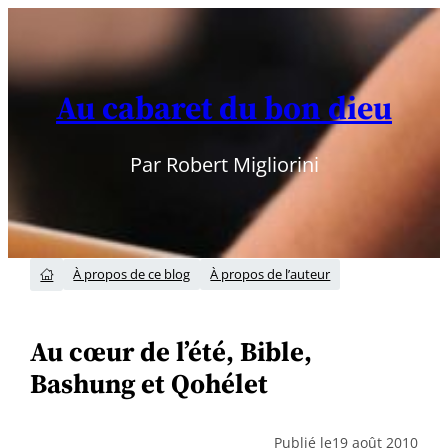
Aller
au
contenu
Au cabaret du bon dieu
Par Robert Migliorini
À propos de ce blog
À propos de l’auteur

Au cœur de l’été, Bible,
Bashung et Qohélet
Publié le
19 août 2010