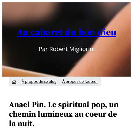
Aller
au
contenu
Au cabaret du bon dieu
Par Robert Migliorini
À propos de ce blog
À propos de l’auteur

Anael Pin. Le spiritual pop, un
chemin lumineux au coeur de
la nuit.