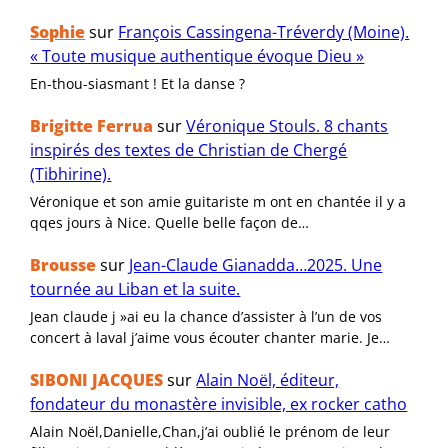
Sophie
sur
François Cassingena-Tréverdy (Moine).
« Toute musique authentique évoque Dieu »
En-thou-siasmant ! Et la danse ?
Brigitte Ferrua
sur
Véronique Stouls. 8 chants
inspirés des textes de Christian de Chergé
(Tibhirine).
Véronique et son amie guitariste m ont en chantée il y a
qqes jours à Nice. Quelle belle façon de…
Brousse
sur
Jean-Claude Gianadda…2025. Une
tournée au Liban et la suite.
Jean claude j »ai eu la chance d’assister à l’un de vos
concert à laval j’aime vous écouter chanter marie. Je…
SIBONI JACQUES
sur
Alain Noël, éditeur,
fondateur du monastère invisible, ex rocker catho
Alain Noël,Danielle,Chan,j’ai oublié le prénom de leur