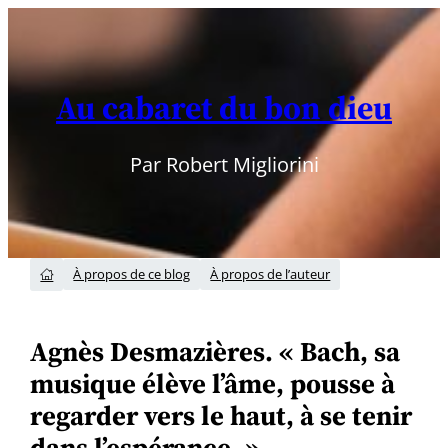
Aller
au
contenu
Au cabaret du bon dieu
Par Robert Migliorini
À propos de ce blog
À propos de l’auteur

Agnès Desmazières. « Bach, sa
musique élève l’âme, pousse à
regarder vers le haut, à se tenir
dans l’espérance. »