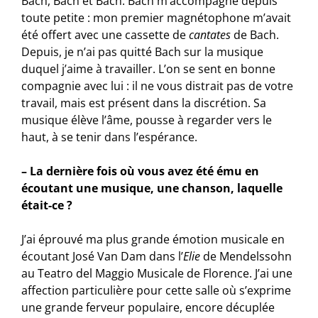
Bach, Bach et Bach. Bach m’accompagne depuis
toute petite : mon premier magnétophone m’avait
été offert avec une cassette de
cantates
de Bach.
Depuis, je n’ai pas quitté Bach sur la musique
duquel j’aime à travailler. L’on se sent en bonne
compagnie avec lui : il ne vous distrait pas de votre
travail, mais est présent dans la discrétion. Sa
musique élève l’âme, pousse à regarder vers le
haut, à se tenir dans l’espérance.
– La dernière fois où vous avez été ému en
écoutant une musique, une chanson, laquelle
était-ce ?
J’ai éprouvé ma plus grande émotion musicale en
écoutant José Van Dam dans l’
Elie
de Mendelssohn
au Teatro del Maggio Musicale de Florence. J’ai une
affection particulière pour cette salle où s’exprime
une grande ferveur populaire, encore décuplée