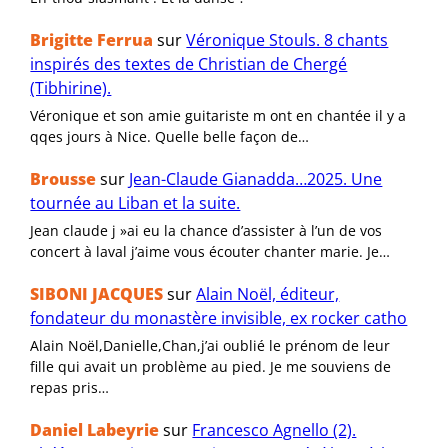
Brigitte Ferrua
sur
Véronique Stouls. 8 chants
inspirés des textes de Christian de Chergé
(Tibhirine).
Véronique et son amie guitariste m ont en chantée il y a
qqes jours à Nice. Quelle belle façon de…
Brousse
sur
Jean-Claude Gianadda…2025. Une
tournée au Liban et la suite.
Jean claude j »ai eu la chance d’assister à l’un de vos
concert à laval j’aime vous écouter chanter marie. Je…
SIBONI JACQUES
sur
Alain Noël, éditeur,
fondateur du monastère invisible, ex rocker catho
Alain Noël,Danielle,Chan,j’ai oublié le prénom de leur
fille qui avait un problème au pied. Je me souviens de
repas pris…
Daniel Labeyrie
sur
Francesco Agnello (2).