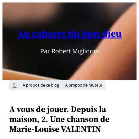
Aller
au
contenu
Au cabaret du bon dieu
Par Robert Migliorini
À propos de ce blog
À propos de l’auteur

A vous de jouer. Depuis la
maison, 2. Une chanson de
Marie-Louise VALENTIN