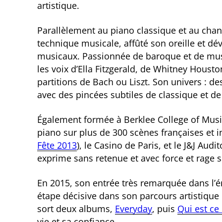
artistique.
Parallèlement au piano classique et au chant 
technique musicale, affûté son oreille et dé
musicaux. Passionnée de baroque et de mus
les voix d’Ella Fitzgerald, de Whitney Housto
partitions de Bach ou Liszt. Son univers : de
avec des pincées subtiles de classique et de
Également formée à Berklee College of Music 
piano sur plus de 300 scènes françaises et i
Fête 2013
), le Casino de Paris, et le J&J Aud
exprime sans retenue et avec force et rage
En 2015, son entrée très remarquée dans l’
étape décisive dans son parcours artistique 
sort deux albums,
Everyday
, puis
Qui est ce
vie et sa confiance.