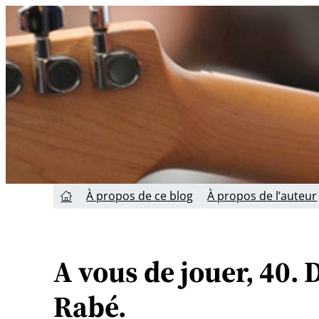
Aller
au
contenu
À propos de ce blog
À propos de l’auteur

A vous de jouer, 40.
Rabé.