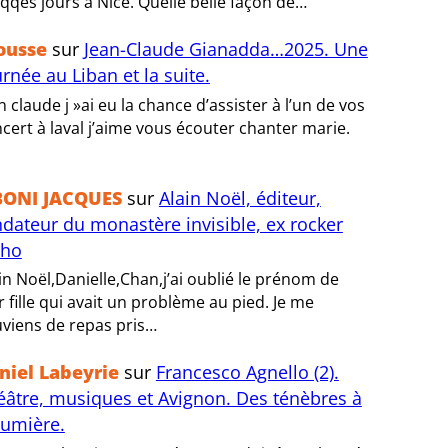
 qqes jours à Nice. Quelle belle façon de…
ousse
sur
Jean-Claude Gianadda…2025. Une
rnée au Liban et la suite.
n claude j »ai eu la chance d’assister à l’un de vos
cert à laval j’aime vous écouter chanter marie.
BONI JACQUES
sur
Alain Noël, éditeur,
ndateur du monastère invisible, ex rocker
tho
in Noël,Danielle,Chan,j’ai oublié le prénom de
r fille qui avait un problème au pied. Je me
viens de repas pris…
niel Labeyrie
sur
Francesco Agnello (2).
éâtre, musiques et Avignon. Des ténèbres à
lumière.