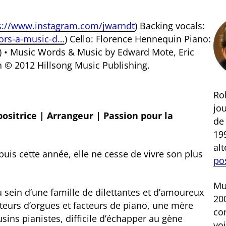
s://www.instagram.com/jwarndt
) Backing vocals:
tors-a-music-d…
) Cello: Florence Hennequin Piano:
 • Music Words & Music by Edward Mote, Eric
 © 2012 Hillsong Music Publishing.
Rob
jou
ositrice | Arrangeur | Passion pour la
d
199
al
uis cette année, elle ne cesse de vivre son plus
po
Mus
 sein d’une famille de dilettantes et d’amoureux
200
teurs d’orgues et facteurs de piano, une mère
co
ins pianistes, difficile d’échapper au gène
voi