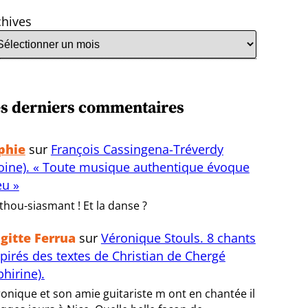
chives
s derniers commentaires
phie
sur
François Cassingena-Tréverdy
oine). « Toute musique authentique évoque
eu »
thou-siasmant ! Et la danse ?
igitte Ferrua
sur
Véronique Stouls. 8 chants
spirés des textes de Christian de Chergé
bhirine).
onique et son amie guitariste m ont en chantée il