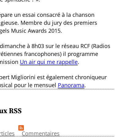
épare un essai consacré à la chanson
ligieuse. Membre du jury des premiers
gels Music Awards 2015.
 dimanche à 8h03 sur le réseau RCF (Radios
rétiennes francophones) il programme
émission
Un air qui me rappelle
.
bert Migliorini est également chroniqueur
sical pour le mensuel
Panorama
.
ux RSS
rticles
Commentaires