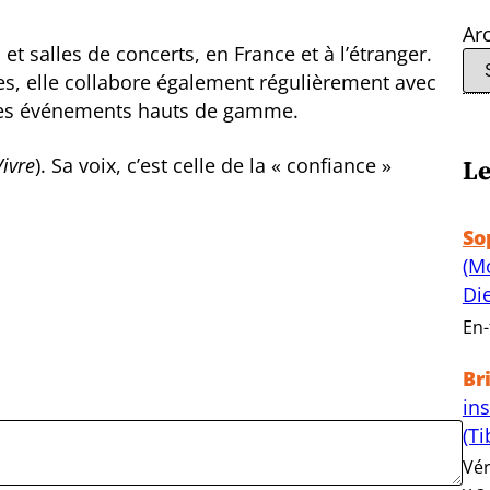
Ar
 et salles de concerts, en France et à l’étranger.
ues, elle collabore également régulièrement avec
 des événements hauts de gamme.
Le
Vivre
). Sa voix, c’est celle de la « confiance »
So
(M
Di
En-
Br
in
(Ti
Vér