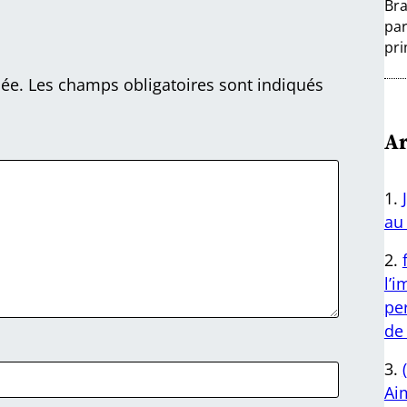
Bra
par
pri
iée.
Les champs obligatoires sont indiqués
Ar
au 
l’
per
de 
Aim