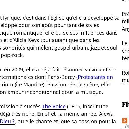
Pr
lyrique, c’est dans l’Église qu’elle a développé sa
re
veloppé pour son goût pour tant de styles
An
ique romantique, elle puise ses influences dans
n et d’Alicia Keys tout autant que dans les
Le
s sonorités qui mêlent gospel urbain, jazz et soul
ch
 pop-rock.
l’
en 2009, elle a déjà fait résonner sa voix et son
Ro
nternationales dont Paris-Bercy (
Protestants en
mu
itorium (île Maurice). Passionnée de scène, elle
 son amour inconditionnel pour la musique.
Fl
émission à succès
The Voice
(TF 1), inscrit une
déjà très riche. En effet, la même année, Alexia
 Dieu ?
, où elle chante et joue sa passion pour la
A