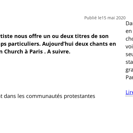
Publié le
15 mai 2020
Dan
en
tiste nous offre un ou deux titres de son
ch
mps particuliers. Aujourd’hui deux chants en
vo
 Church à Paris . A suivre.
se
st
gr
Pa
Lir
t dans les communautés protestantes