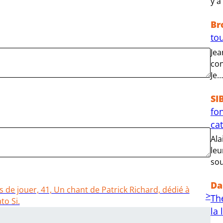
y a
Br
tou
Jea
con
Je…
SI
fo
ca
Ala
leu
sou
Da
s de jouer, 41, Un chant de Patrick Richard, dédié à
Th
to Si.
la 