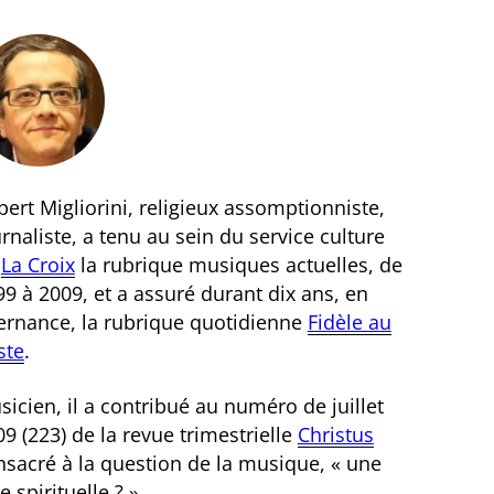
ert Migliorini, religieux assomptionniste,
rnaliste, a tenu au sein du service culture
e
La Croix
la rubrique musiques actuelles, de
9 à 2009, et a assuré durant dix ans, en
ternance, la rubrique quotidienne
Fidèle au
ste
.
icien, il a contribué au numéro de juillet
9 (223) de la revue trimestrielle
Christus
nsacré à la question de la musique, « une
e spirituelle ? ».