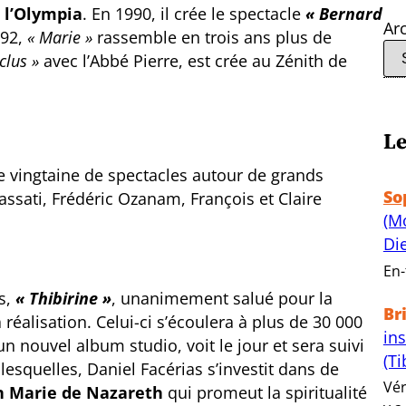
à l’Olympia
. En 1990, il crée le spectacle
« Bernard
Ar
992,
« Marie »
rassemble en trois ans plus de
clus »
avec l’Abbé Pierre, est crée au Zénith de
.
Le
une vingtaine de spectacles autour de grands
So
assati, Frédéric Ozanam, François et Claire
(M
Di
En-
s,
« Thibirine »
, unanimement salué pour la
Br
a réalisation. Celui-ci s’écoulera à plus de 30 000
in
 un nouvel album studio, voit le jour et sera suivi
(Ti
esquelles, Daniel Facérias s’investit dans de
Vér
on Marie de Nazareth
qui promeut la spiritualité