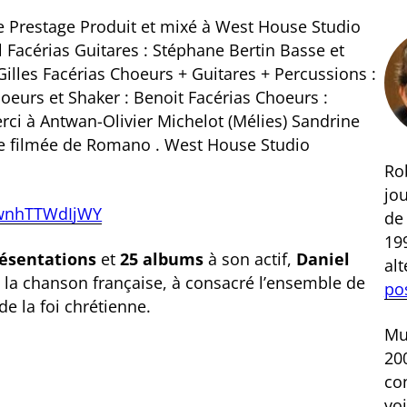
ve Prestage Produit et mixé à West House Studio
el Facérias Guitares : Stéphane Bertin Basse et
: Gilles Facérias Choeurs + Guitares + Percussions :
eurs et Shaker : Benoit Facérias Choeurs :
rci à Antwan-Olivier Michelot (Mélies) Sandrine
ie filmée de Romano . West House Studio
Rob
jou
/wnhTTWdIjWY
d
199
résentations
et
25 albums
à son actif,
Daniel
al
e la chanson française, à consacré l’ensemble de
po
de la foi chrétienne.
Mus
200
co
voi