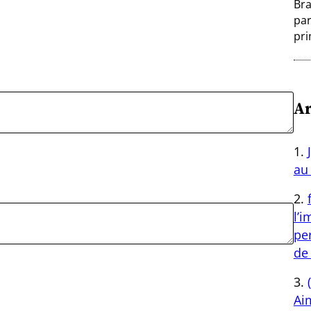
Bra
par
pri
Ar
au 
l’
per
de 
Aim