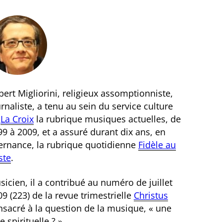
ert Migliorini, religieux assomptionniste,
rnaliste, a tenu au sein du service culture
e
La Croix
la rubrique musiques actuelles, de
9 à 2009, et a assuré durant dix ans, en
ternance, la rubrique quotidienne
Fidèle au
ste
.
icien, il a contribué au numéro de juillet
9 (223) de la revue trimestrielle
Christus
nsacré à la question de la musique, « une
e spirituelle ? ».