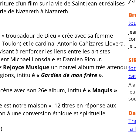
y a
riture d’un film sur la vie de Saint Jean et réalises
rie de Nazareth à Nazareth.
Br
tou
Jea
 « troubadour de Dieu » crée avec sa femme
con
oulon) et le cardinal Antonio Cañizares Llovera,
Je…
sant à renforcer les liens entre les artistes
ent Michael Lonsdale et Damien Ricour.
SI
ez
Rejoyce Musique
un nouvel album très attendu
fo
igions, intitulé
« Gardien de mon frère »
.
ca
Ala
a scène avec son 26e album, intitulé
« Maquis »
.
leu
sou
 est notre maison ». 12 titres en réponse aux
Da
n à une conversion éthique et spirituelle.
Th
)
la 