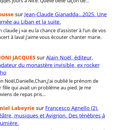
 qqes jours à Nice. Quelle belle façon de…
ousse
sur
Jean-Claude Gianadda…2025. Une
rnée au Liban et la suite.
n claude j »ai eu la chance d’assister à l’un de vos
cert à laval j’aime vous écouter chanter marie.
BONI JACQUES
sur
Alain Noël, éditeur,
ndateur du monastère invisible, ex rocker
tho
in Noël,Danielle,Chan,j’ai oublié le prénom de
r fille qui avait un problème au pied. Je me
viens de repas pris…
niel Labeyrie
sur
Francesco Agnello (2).
éâtre, musiques et Avignon. Des ténèbres à
lumière.