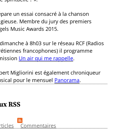
épare un essai consacré à la chanson
ligieuse. Membre du jury des premiers
gels Music Awards 2015.
 dimanche à 8h03 sur le réseau RCF (Radios
rétiennes francophones) il programme
émission
Un air qui me rappelle
.
bert Migliorini est également chroniqueur
sical pour le mensuel
Panorama
.
ux RSS
rticles
Commentaires