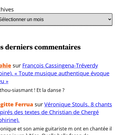
chives
s derniers commentaires
phie
sur
François Cassingena-Tréverdy
oine). « Toute musique authentique évoque
eu »
thou-siasmant ! Et la danse ?
igitte Ferrua
sur
Véronique Stouls. 8 chants
spirés des textes de Christian de Chergé
bhirine).
onique et son amie guitariste m ont en chantée il