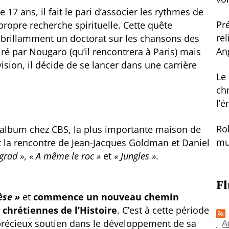
17 ans, il fait le pari d’associer les rythmes de
Pr
ropre recherche spirituelle. Cette quête
re
ir brillamment un doctorat sur les chansons des
An
 par Nougaro (qu’il rencontrera à Paris) mais
vision, il décide de se lancer dans une carrière
Le
ch
l’
Ro
r album chez CBS, la plus importante maison de
mu
it la rencontre de Jean-Jacques Goldman et Daniel
ngrad »
,
« A même le roc »
et
« Jungles »
.
Fl
èse »
et
commence un nouveau chemin
s chrétiennes de l’Histoire
. C’est à cette période
A
précieux soutien dans le développement de sa