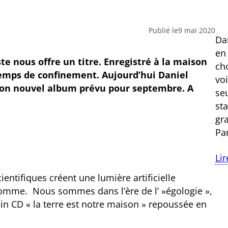
Publié le
9 mai 2020
Dan
en
te nous offre un titre. Enregistré à la maison
ch
 temps de confinement. Aujourd’hui Daniel
vo
 son nouvel album prévu pour septembre. A
se
st
gr
Pa
Lir
entifiques créent une lumière artificielle
 homme. Nous sommes dans l’ère de l’ »égologie »,
in CD « la terre est notre maison » repoussée en