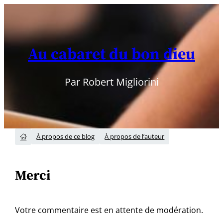
Aller
au
contenu
Au cabaret du bon dieu
Par Robert Migliorini
À propos de ce blog
À propos de l’auteur

Merci
Votre commentaire est en attente de modération.