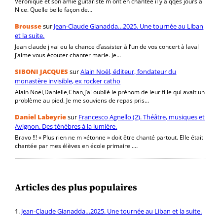
Véronique et son amie guitariste m ont en chantée il y a qqes jours à
Nice. Quelle belle façon de…
Brousse
sur
Jean-Claude Gianadda…2025. Une tournée au Liban
et la suite.
Jean claude j »ai eu la chance d’assister à l’un de vos concert à laval
j’aime vous écouter chanter marie. Je…
SIBONI JACQUES
sur
Alain Noël, éditeur, fondateur du
monastère invisible, ex rocker catho
Alain Noël,Danielle,Chan,j’ai oublié le prénom de leur fille qui avait un
problème au pied. Je me souviens de repas pris…
Daniel Labeyrie
sur
Francesco Agnello (2). Théâtre, musiques et
Avignon. Des ténèbres à la lumière.
Bravo !!! « Plus rien ne m »étonne » doit être chanté partout. Elle était
chantée par mes élèves en école primaire .…
Articles des plus populaires
Jean-Claude Gianadda…2025. Une tournée au Liban et la suite.